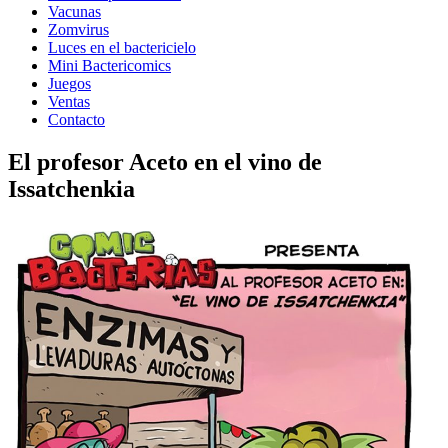
Vacunas
Zomvirus
Luces en el bactericielo
Mini Bactericomics
Juegos
Ventas
Contacto
El profesor Aceto en el vino de
Issatchenkia