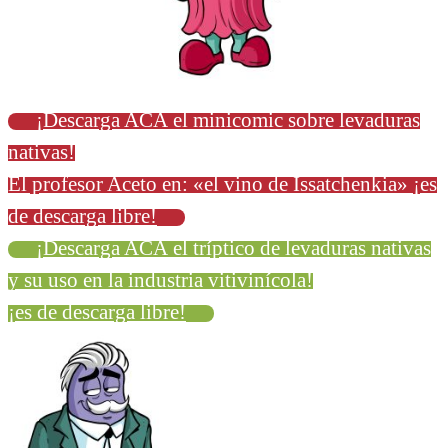
¡Descarga ACÁ el minicomic sobre levaduras
nativas!
El profesor Aceto en: «el vino de Issatchenkia» ¡es
de descarga libre!
¡Descarga ACÁ el tríptico de levaduras nativas
y su uso en la industria vitivinícola!
¡es de descarga libre!