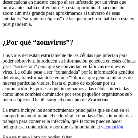
desencadena en nuestro cuerpo al ser infectado por un virus que
nunca antes había enfrentado. En esta oportunidad hacemos un
zoom aún más grande para aproximarnos al universo de esas
entidades “sub-microscópicas” de las que mucho se habla en esta era
post-pandemia.
¿Por qué “zomvirus”?
Los virus necesitan estrictamente de las células que infectan para
poder sobrevivir. Introducen su información genética en estas células
y las “secuestran” para que se conviertan en fábricas de nuevos
virus. La célula pasa a ser “comandada” por la información genética
del virus, transformándose en una “fábrica” que genera millones de
nuevas partículas virales, hasta el punto de explotar por su
acumulación. Es por esto que imaginamos a las células infectadas
como unos zombies dominados por esos pequeños organismos sub-
microscópicos. De allí surge el concepto de
Zomvirus
.
La trama incluye los acontecimientos principales que se dan en el
cuerpo humano durante el ciclo viral, cómo las células inmunitarias
trabajan para contener la infección, qué factores pueden hacer
peligrar esa contención, y por qué es importante la
vacunación
.
En este nuevo libro no podían faltar