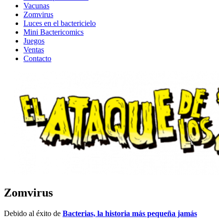
Vacunas
Zomvirus
Luces en el bactericielo
Mini Bactericomics
Juegos
Ventas
Contacto
Zomvirus
Debido al éxito de
Bacterias, la historia más pequeña jamás